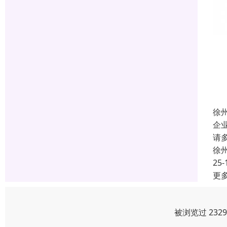
徐
企
请
徐
25-
更
被浏览过 232