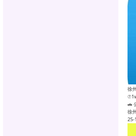
徐
⑦1

徐
25-