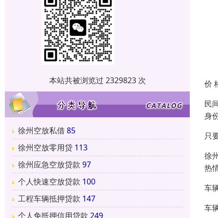
本站共被浏览过 2329823 次
价 
民
身
徐州空放私借
85
只
徐州空放零用贷
113
徐
徐州应急空放贷款
97
热
个人快速空放贷款
100
车
工程车辆抵押贷款
147
车
个人免抵押信用贷款
249