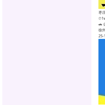
枣
⑦1

徐
25-