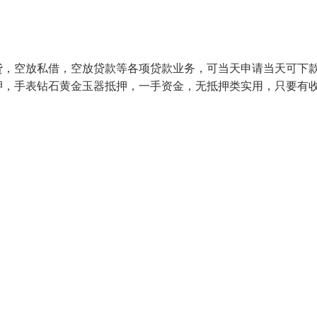
贷，空放私借，空放贷款等各项贷款业务，可当天申请当天可下
押，手表钻石黄金玉器抵押，一手资金，无抵押类实用，只要有