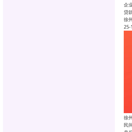
企
贷
徐
25-
徐
民