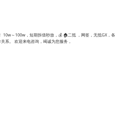
 10w～100w，短期拆借秒放，💰 🏠二抵 ，网签，无抵GX，
作关系。 欢迎来电咨询，竭诚为您服务，