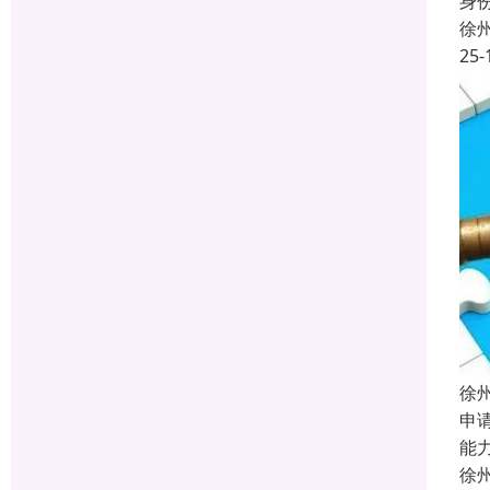
身
徐
25-
徐
申
能
徐