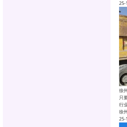
25-
徐
只
行
徐
25-