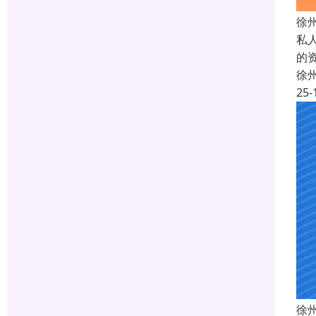
徐
私
的
徐
25-
徐