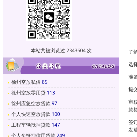
本站共被浏览过 2343604 次
了
选
准
徐州空放私借
85
提
徐州空放零用贷
113
审
徐州应急空放贷款
97
款
个人快速空放贷款
100
签
工程车辆抵押贷款
147
发
个人免抵押信用贷款
249