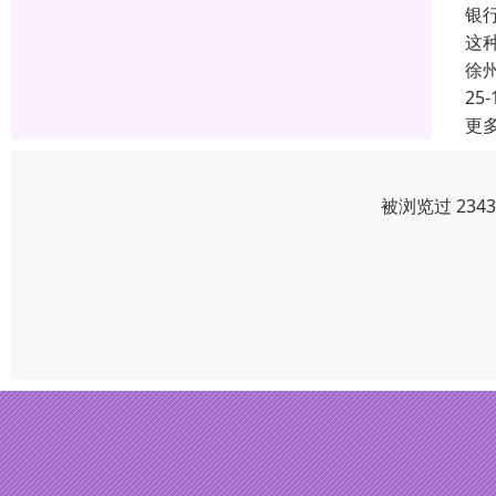
银
这
徐
25-
更
被浏览过 234