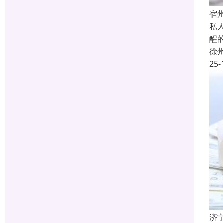
宿
私
醒
徐
25-
济