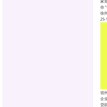
家
你
徐
25-
宿
企
贷