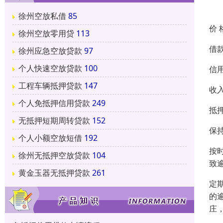
徐州空放私借
85
价 
徐州空放零用贷
113
借
徐州应急空放贷款
97
个人快速空放贷款
100
信
工程车辆抵押贷款
147
收
个人免抵押信用贷款
249
抵
无抵押短期周转贷款
152
保
个人小额空放短借
192
按
徐州无抵押空放贷款
104
致
黄金玉器无抵押贷款
261
定
的
庄