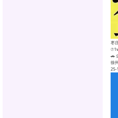
枣
⑦1

徐
25-