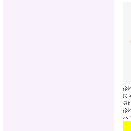
徐
民
身
徐
25-