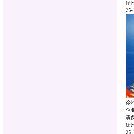
徐
25-
徐
企
请
徐
25-