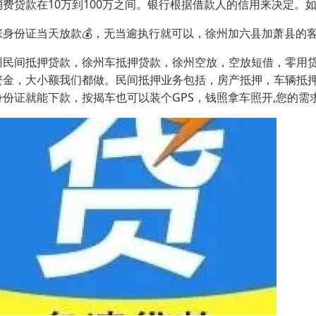
消费贷款在10万到100万之间。银行根据借款人的信用来决定。
张身份证当天放款💰，无当逾执行就可以，徐州加六县加萧县的
州民间抵押贷款，徐州车抵押贷款，徐州空放，空放短借，零用
资金，大小额我们都做。民间抵押业务包括，房产抵押，车辆抵
身份证就能下款，按揭车也可以装个GPS，钱照拿车照开,您的需