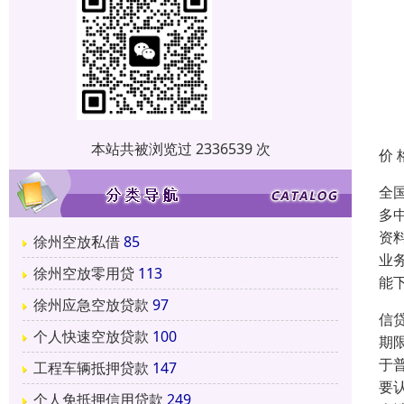
本站共被浏览过 2336539 次
价 
全
多
资
徐州空放私借
85
业
徐州空放零用贷
113
能
徐州应急空放贷款
97
信
个人快速空放贷款
100
期
于
工程车辆抵押贷款
147
要
个人免抵押信用贷款
249