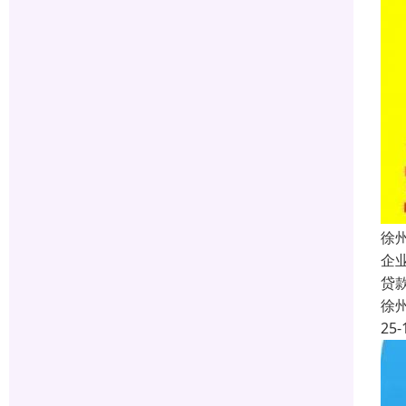
徐
企
贷
徐
25-