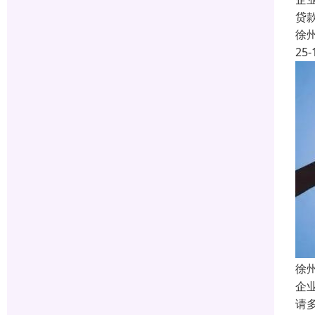
贷
徐
25-
徐
企
请