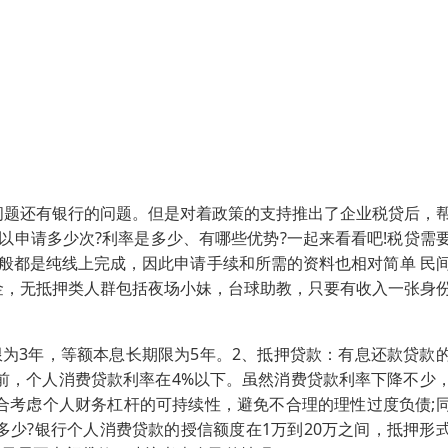
问题还有银行的问题。但是对着政策的支持推出了企业税贷后，
以申请多少次?利率是多少、有哪些优势?一起来看看吧!税贷需
般都是纯线上完成，因此申请手续和所需的资料也相对简单 民
金，无抵押类人群包括夜场小妹，台球助教，只要有收入一张身
为3年，等额本息长期限为5年。2、抵押贷款：有息还款贷款
目前，个人消费贷款利率在4%以下。虽然消费贷款利率下降不少
合考虑个人财务杠杆的可持续性，避免不合理的理性过度负债;
少?银行个人消费贷款的授信额度在1万到20万之间，抵押形