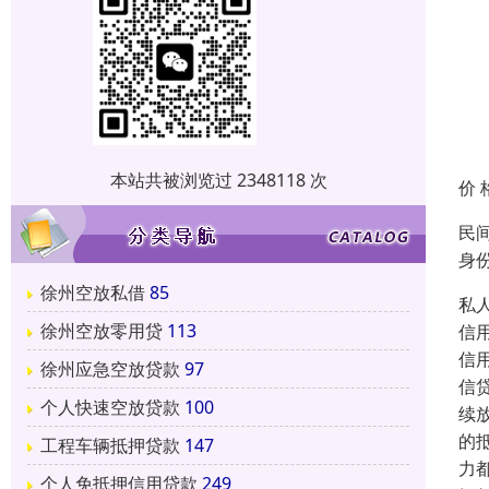
本站共被浏览过 2348118 次
价 
民
身
徐州空放私借
85
私
徐州空放零用贷
113
信
信
徐州应急空放贷款
97
信
个人快速空放贷款
100
续
的
工程车辆抵押贷款
147
力
个人免抵押信用贷款
249