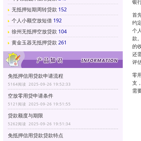
银
无抵押短期周转贷款
152
首
个人小额空放短借
192
约
个
徐州无抵押空放贷款
104
款
黄金玉器无抵押贷款
261
的
还
评
零
免抵押信用贷款申请流程
支
5164阅读 2025-09-26 19:52:33
需
空放零用贷申请条件
5121阅读 2025-09-26 19:51:55
贷款额度与期限
5262阅读 2025-09-26 19:51:34
免抵押信用贷款贷款特点